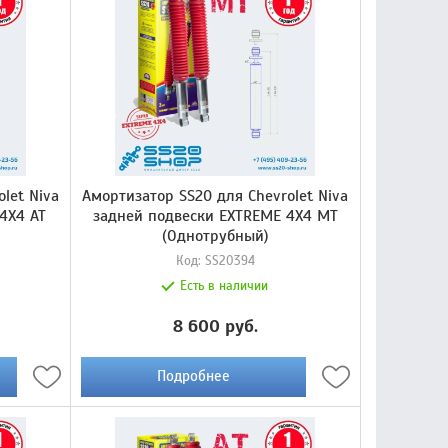
let Niva
Амортизатор SS20 для Chevrolet Niva
4X4 AT
задней подвески EXTREME 4X4 МТ
(Однотрубный)
Код:
SS20394
Есть в наличии
8 600 руб.
Подробнее