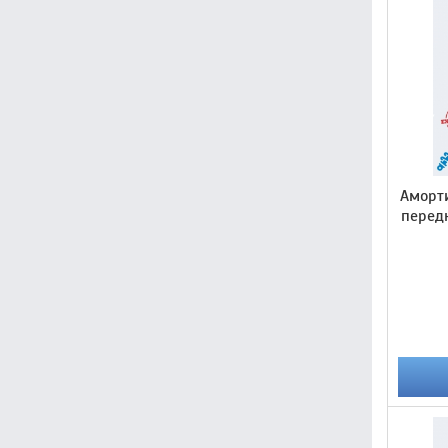
Аморти
перед