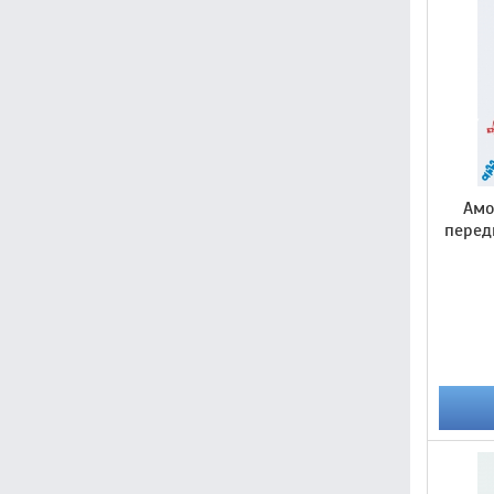
Амо
перед