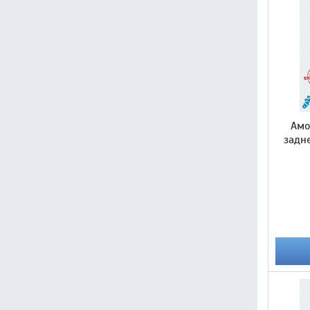
Амо
задн