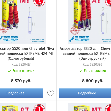
затор SS20 для Chevrolet Niva
Амортизатор SS20 для Chevro
ней подвески EXTREME 4X4 МТ
задней подвески EXTREME 
(Однотрубный)
(Однотрубный)
Код:
SS20417
Код:
SS20393
Есть в наличии
Есть в наличии
8 370 руб.
8 600 руб.
Подробнее
Подробнее