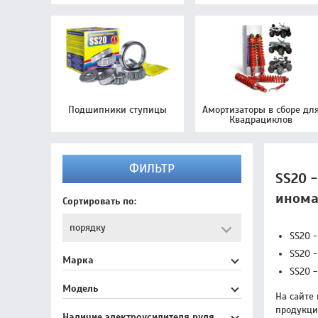
Подшипники ступицы
Амортизаторы в сборе дл
Квадрациклов
ФИЛЬТР
SS20 
инома
Сортировать по:
SS20 
SS20 -
Марка
SS20 
Модель
На сайте
продукцию
Наличие электроусилителя руля