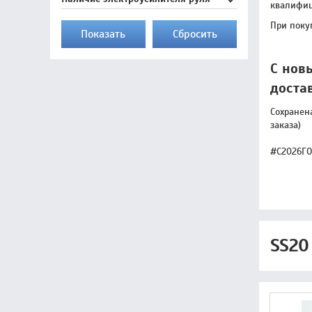
квалифиц
При поку
Показать
Cбросить
С нов
доста
Сохранен
заказа)
#С2026Г
SS20