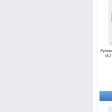
Рулев
(4,