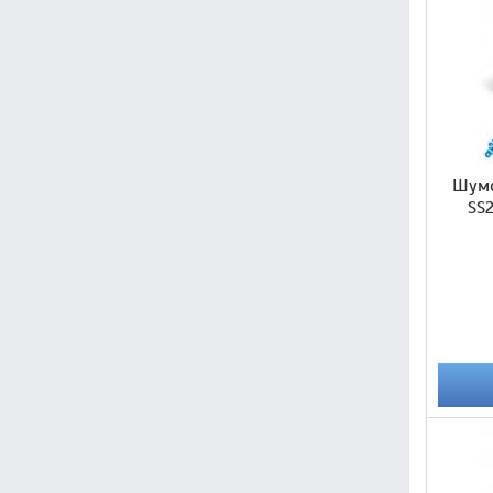
Шумо
SS2