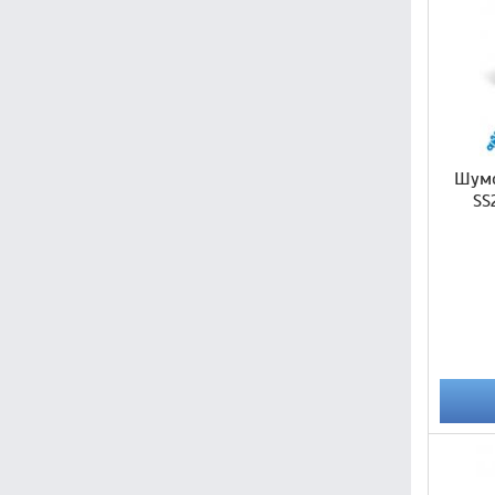
Шумо
SS