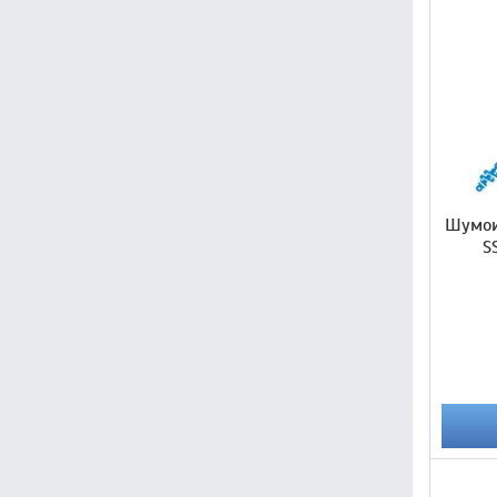
Шумои
S