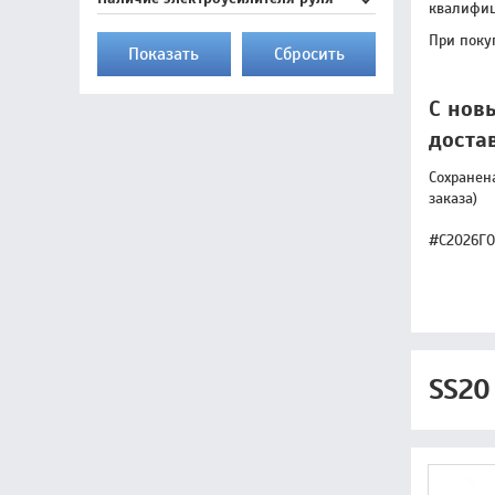
квалифиц
При поку
Показать
Cбросить
С нов
доста
Сохранен
заказа)
#С2026Г
SS20