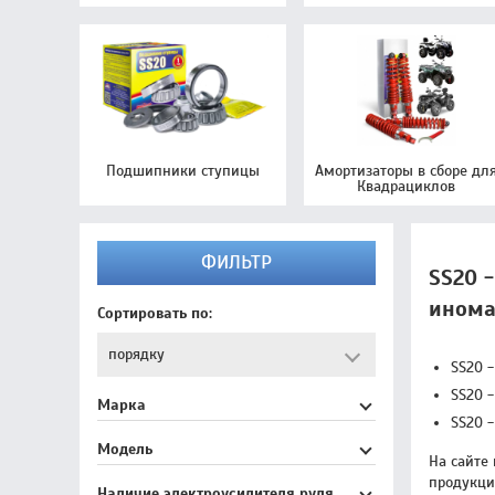
Подшипники ступицы
Амортизаторы в сборе дл
Квадрациклов
ФИЛЬТР
SS20 
инома
Сортировать по:
SS20 
SS20 -
Марка
SS20 
Модель
На сайте
продукцию
Наличие электроусилителя руля