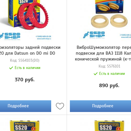
изоляторы задней подвески
ВиброШумоизолятор пер
20 для Datsun on DO mi DO
подвески для ВАЗ 1118 Ка
конической пружиной (к-т
Код:
SS64103(DO)
Код:
SS76101
Есть в наличии
Есть в наличии
370 руб.
890 руб.
Подробнее
Подробнее