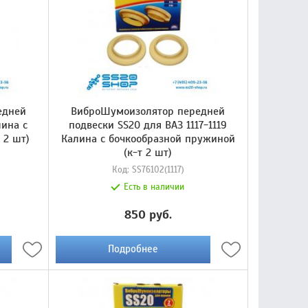
едней
ВиброШумоизолятор передней
лина с
подвески SS20 для ВАЗ 1117-1119
 2 шт)
Калина с бочкообразной пружиной
(к-т 2 шт)
Код:
SS76102(1117)
Есть в наличии
850 руб.
Подробнее