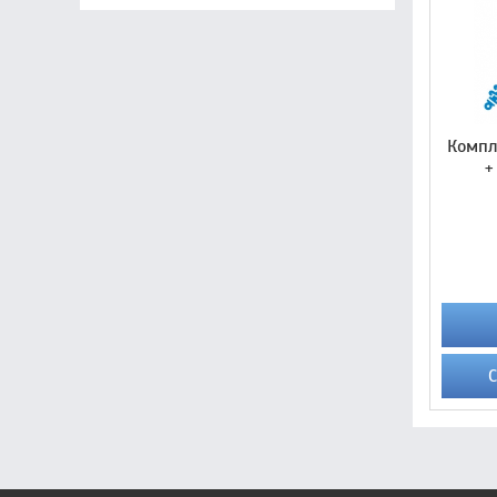
Компл
+
С