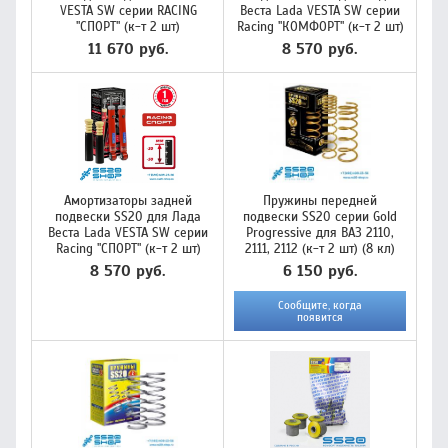
VESTA SW серии RACING
Веста Lada VESTA SW серии
"СПОРТ" (к-т 2 шт)
Racing "КОМФОРТ" (к-т 2 шт)
11 670 руб.
8 570 руб.
Амортизаторы задней
Пружины передней
подвески SS20 для Лада
подвески SS20 серии Gold
Веста Lada VESTA SW серии
Progressive для ВАЗ 2110,
Racing "СПОРТ" (к-т 2 шт)
2111, 2112 (к-т 2 шт) (8 кл)
8 570 руб.
6 150 руб.
Сообщите, когда
появится