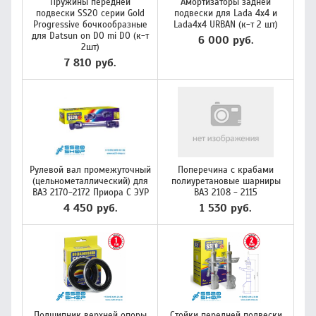
Пружины передней
Амортизаторы задней
подвески SS20 серии Gold
подвески для Lada 4x4 и
Progressive бочкообразные
Lada4x4 URBAN (к-т 2 шт)
для Datsun on DO mi DO (к-т
6 000 руб.
2шт)
7 810 руб.
Рулевой вал промежуточный
Поперечина с крабами
(цельнометаллический) для
полиуретановые шарниры
ВАЗ 2170-2172 Приора С ЭУР
ВАЗ 2108 - 2115
4 450 руб.
1 530 руб.
Подшипник верхней опоры
Стойки передней подвески