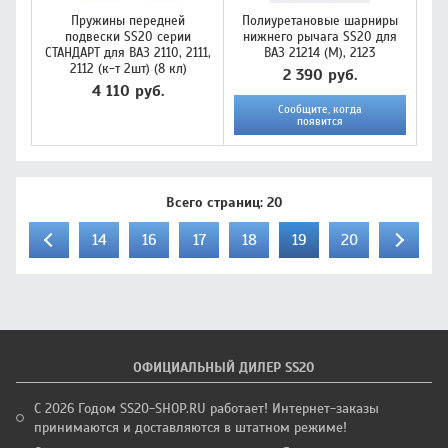
Пружины передней
Полиуретановые шарниры
подвески SS20 серии
нижнего рычага SS20 для
СТАНДАРТ для ВАЗ 2110, 2111,
ВАЗ 21214 (М), 2123
2112 (к-т 2шт) (8 кл)
2 390 руб.
4 110 руб.
Сообщите, когда
появится
Всего страниц:
20
14
16
17
18
19
20
ОФИЦИАЛЬНЫЙ ДИЛЕР SS20
С 2026 Годом SS20-SHOP.RU работает! Интернет-заказы
принимаются и доставляются в штатном режиме!