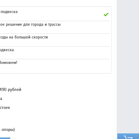
 подвеска
ое решение для города и трассы
езды на большой скорости
одвеска
 Поможем!
2490 рублей
а
стоек
е опоры)