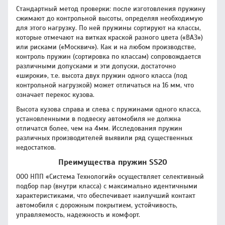
Стандартный метод проверки: после изготовления пружину
сжимают до контрольной высоты, определяя необходимую
для этого нагрузку. По ней пружины сортируют на классы,
которые отмечают на витках краской разного цвета («ВАЗ»)
или рисками («Москвич»). Как и на любом производстве,
контроль пружин (сортировка по классам) сопровождается
различными допусками и эти допуски, достаточно
«широки», т.е. высота двух пружин одного класса (под
контрольной нагрузкой) может отличаться на 16 мм, что
означает перекос кузова.
Высота кузова справа и слева с пружинами одного класса,
установленными в подвеску автомобиля не должна
отличатся более, чем на 4мм. Исследования пружин
различных производителей выявили ряд существенных
недостатков.
Преимущества пружин SS20
ООО НПП «Система Технологий» осуществляет селективный
подбор пар (внутри класса) с максимально идентичными
характеристиками, что обеспечивает наилучший контакт
автомобиля с дорожным покрытием, устойчивость,
управляемость, надежность и комфорт.