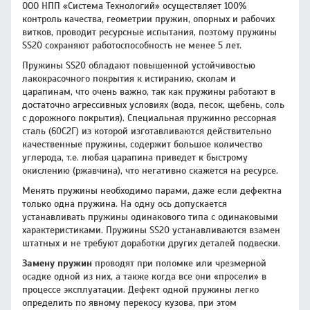
ООО НПП «Система Технологий» осуществляет 100%
контроль качества, геометрии пружин, опорных и рабочих
витков, проводит ресурсные испытания, поэтому пружины
SS20 сохраняют работоспособность не менее 5 лет.
Пружины SS20 обладают повышенной устойчивостью
лакокрасочного покрытия к истиранию, сколам и
царапинам, что очень важно, так как пружины работают в
достаточно агрессивных условиях (вода, песок, щебень, соль
с дорожного покрытия). Специальная пружинно рессорная
сталь (60С2Г) из которой изготавливаются действительно
качественные пружины, содержит большое количество
углерода, т.е. любая царапина приведет к быстрому
окислению (ржавчина), что негативно скажется на ресурсе.
Менять пружины необходимо парами, даже если дефектна
только одна пружина. На одну ось допускается
устанавливать пружины одинакового типа с одинаковыми
характеристиками. Пружины SS20 устанавливаются взамен
штатных и не требуют доработки других деталей подвески.
Замену пружин
проводят при поломке или чрезмерной
осадке одной из них, а также когда все они «просели» в
процессе эксплуатации. Дефект одной пружины легко
определить по явному перекосу кузова, при этом