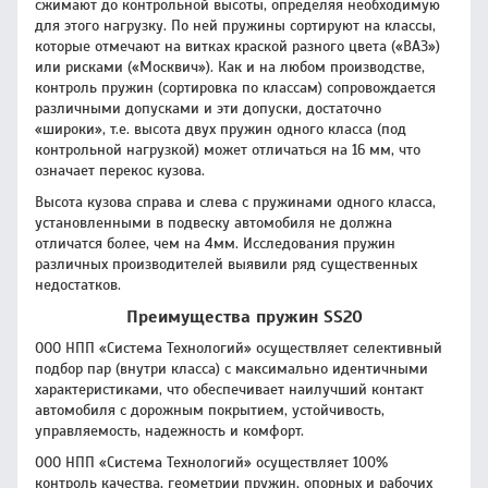
сжимают до контрольной высоты, определяя необходимую
для этого нагрузку. По ней пружины сортируют на классы,
которые отмечают на витках краской разного цвета («ВАЗ»)
или рисками («Москвич»). Как и на любом производстве,
контроль пружин (сортировка по классам) сопровождается
различными допусками и эти допуски, достаточно
«широки», т.е. высота двух пружин одного класса (под
контрольной нагрузкой) может отличаться на 16 мм, что
означает перекос кузова.
Высота кузова справа и слева с пружинами одного класса,
установленными в подвеску автомобиля не должна
отличатся более, чем на 4мм. Исследования пружин
различных производителей выявили ряд существенных
недостатков.
Преимущества пружин SS20
ООО НПП «Система Технологий» осуществляет селективный
подбор пар (внутри класса) с максимально идентичными
характеристиками, что обеспечивает наилучший контакт
автомобиля с дорожным покрытием, устойчивость,
управляемость, надежность и комфорт.
ООО НПП «Система Технологий» осуществляет 100%
контроль качества, геометрии пружин, опорных и рабочих