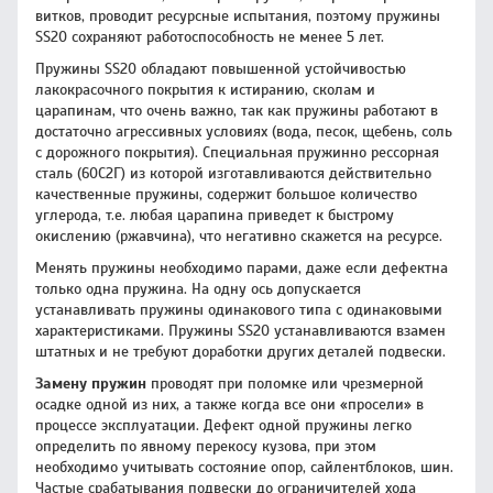
витков, проводит ресурсные испытания, поэтому пружины
SS20 сохраняют работоспособность не менее 5 лет.
Пружины SS20 обладают повышенной устойчивостью
лакокрасочного покрытия к истиранию, сколам и
царапинам, что очень важно, так как пружины работают в
достаточно агрессивных условиях (вода, песок, щебень, соль
с дорожного покрытия). Специальная пружинно рессорная
сталь (60С2Г) из которой изготавливаются действительно
качественные пружины, содержит большое количество
углерода, т.е. любая царапина приведет к быстрому
окислению (ржавчина), что негативно скажется на ресурсе.
Менять пружины необходимо парами, даже если дефектна
только одна пружина. На одну ось допускается
устанавливать пружины одинакового типа с одинаковыми
характеристиками. Пружины SS20 устанавливаются взамен
штатных и не требуют доработки других деталей подвески.
Замену пружин
проводят при поломке или чрезмерной
осадке одной из них, а также когда все они «просели» в
процессе эксплуатации. Дефект одной пружины легко
определить по явному перекосу кузова, при этом
необходимо учитывать состояние опор, сайлентблоков, шин.
Частые срабатывания подвески до ограничителей хода