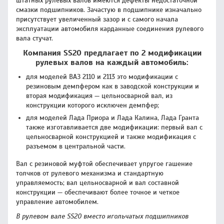
штатных рулевых валов имеются дефекты недостаточной
смазки подшипников. Зачастую в подшипнике изначально
присутствует увеличенный зазор и с самого начала
эксплуатации автомобиля карданные соединения рулевого
вала стучат.
Компания SS20 предлагает по 2 модификации
рулевых валов на каждый автомобиль:
для моделей ВАЗ 2110 и 2113 это модификации с
резиновым демпфером как в заводской конструкции и
вторая модификация — цельносварной вал, из
конструкции которого исключен демпфер;
для моделей Лада Приора и Лада Калина, Лада Гранта
также изготавливается две модификации: первый вал с
цельносварной конструкцией и также модификация с
разъемом в центральной части.
Вал с резиновой муфтой обеспечивает упругое гашение
толчков от рулевого механизма и стандартную
управляемость; вал цельносварной и вал составной
конструкции — обеспечивают более точное и четкое
управление автомобилем.
В рулевом вале SS20 вместо игольчатых подшипников