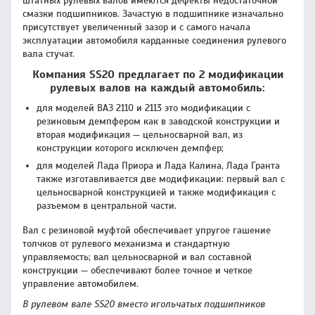
штатных рулевых валов имеются дефекты недостаточной
смазки подшипников. Зачастую в подшипнике изначально
присутствует увеличенный зазор и с самого начала
эксплуатации автомобиля карданные соединения рулевого
вала стучат.
Компания SS20 предлагает по 2 модификации
рулевых валов на каждый автомобиль:
для моделей ВАЗ 2110 и 2113 это модификации с
резиновым демпфером как в заводской конструкции и
вторая модификация — цельносварной вал, из
конструкции которого исключен демпфер;
для моделей Лада Приора и Лада Калина, Лада Гранта
также изготавливается две модификации: первый вал с
цельносварной конструкцией и также модификация с
разъемом в центральной части.
Вал с резиновой муфтой обеспечивает упругое гашение
толчков от рулевого механизма и стандартную
управляемость; вал цельносварной и вал составной
конструкции — обеспечивают более точное и четкое
управление автомобилем.
В рулевом вале SS20 вместо игольчатых подшипников