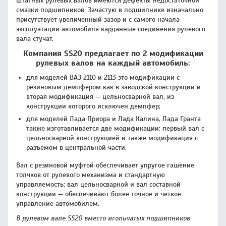
штатных рулевых валов имеются дефекты недостаточной
смазки подшипников. Зачастую в подшипнике изначально
присутствует увеличенный зазор и с самого начала
эксплуатации автомобиля карданные соединения рулевого
вала стучат.
Компания SS20 предлагает по 2 модификации
рулевых валов на каждый автомобиль:
для моделей ВАЗ 2110 и 2113 это модификации с
резиновым демпфером как в заводской конструкции и
вторая модификация — цельносварной вал, из
конструкции которого исключен демпфер;
для моделей Лада Приора и Лада Калина, Лада Гранта
также изготавливается две модификации: первый вал с
цельносварной конструкцией и также модификация с
разъемом в центральной части.
Вал с резиновой муфтой обеспечивает упругое гашение
толчков от рулевого механизма и стандартную
управляемость; вал цельносварной и вал составной
конструкции — обеспечивают более точное и четкое
управление автомобилем.
В рулевом вале SS20 вместо игольчатых подшипников