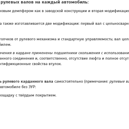
 рулевых валов на каждый автомобиль:
иновым демпфером как в заводской конструкции и вторая модификация
а также изготавливается две модификации: первый вал с цельносвар
толчков от рулевого механизма и стандартную управляемость; вал цел
билем.
ачения в кардане применены подшипники скольжения с использовани
ного соединения и, соответственно, отсутствие люфта и полное отсут
нтифрикционные свойства втулок.
ь рулевого карданного вала
самостоятельно (примечание:
рулевые в
 автомобиле без ЭУР:
лощадку с твёрдым покрытием.