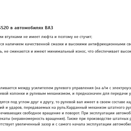
SS20 в автомобилях ВАЗ
и втулками не имеет люфта и поэтому не стучит;
ется наличием качественной смазки и высокими антифрикционными св
ь, не сминаются и имеют минимальный износ, что обеспечивает высок
ливается между усилителем рулевого управления (на а/м с электроус
левой колонки и рулевым механизмом, и предназначен для передачи у
ятся под углом друг к другу, то рулевой вал имеет в своем составе
ка
й и ударов, передаваемых на руль.Карданный механизм штатного руле
печивающих свободное вращение и поворот. При эксплуатации автомо
ерекаты (неравномерность вращения). Также при производстве штатных
ствует увеличенный зазор и с самого начала эксплуатации автомобил