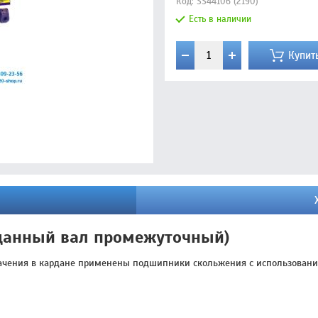
Код:
SS44106 (2190)
Есть в наличии
Купит
рданный вал промежуточный)
ачения в кардане применены подшипники скольжения с использование