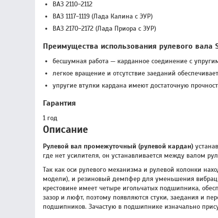
ВАЗ 2110-2112
ВАЗ 1117-1119 (Лада Калина с ЭУР)
ВАЗ 2170-2172 (Лада Приора с ЭУР)
Преимущества использования рулевого вала 
бесшумная работа — карданное соединение с упругим
легкое вращение и отсутствие заеданий обеспечива
упругие втулки кардана имеют достаточную прочност
Гарантия
1 год
Описание
Рулевой вал промежуточный (рулевой кардан)
устанав
где нет усилителя, он устанавливается между валом ру
Так как оси рулевого механизма и рулевой колонки наход
модели), и резиновый демпфер для уменьшения вибраци
крестовине имеет четыре игольчатых подшипника, обес
зазор и люфт, поэтому появляются стуки, заедания и п
подшипников. Зачастую в подшипнике изначально присут