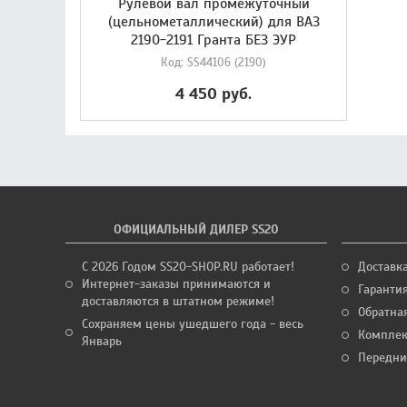
Рулевой вал промежуточный
(цельнометаллический) для ВАЗ
2190-2191 Гранта БЕЗ ЭУР
Код:
SS44106 (2190)
4 450 руб.
ОФИЦИАЛЬНЫЙ ДИЛЕР SS20
С 2026 Годом SS20-SHOP.RU работает!
Доставк
Интернет-заказы принимаются и
Гаранти
доставляются в штатном режиме!
Обратная
Сохраняем цены ушедшего года - весь
Комплек
Январь
Передни