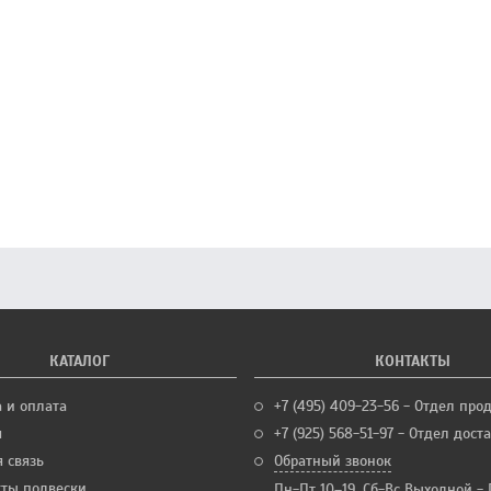
КАТАЛОГ
КОНТАКТЫ
а и оплата
+7 (495) 409-23-56 - Отдел про
я
+7 (925) 568-51-97 - Отдел дост
 связь
Обратный звонок
ты подвески
Пн-Пт 10–19, Сб-Вс Выходной -