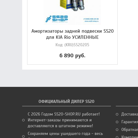
Амортизаторы задней подвески SS20
для KIA Rio УСИЛЕННЫЕ
Код:
(KRU)SS20205
6 890 руб.
ОФИЦИАЛЬНЫЙ ДИЛЕР SS20
С 2026 Годом SS20-SHOP.RU работает!
Доставк
Интернет-заказы принимаются и
Гаранти
доставляются в штатном режиме!
Обратная
Сохраняем цены ушедшего года - весь
Комплек