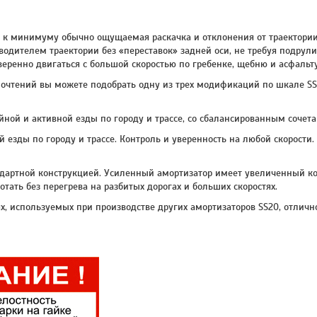
 к минимуму обычно ощущаемая раскачка и отклонения от траектории
водителем траектории без «переставок» задней оси, не требуя подрул
веренно двигаться с большой скоростью по гребенке, щебню и асфальт
почтений вы можете подобрать одну из трех модификаций по шкале SS
ной и активной езды по городу и трассе, со сбалансированным сочет
 езды по городу и трассе. Контроль и уверенность на любой скорост
артной конструкцией. Усиленный амортизатор имеет увеличенный кор
отать без перегрева на разбитых дорогах и больших скоростях.
х, используемых при производстве других амортизаторов SS20, отличн