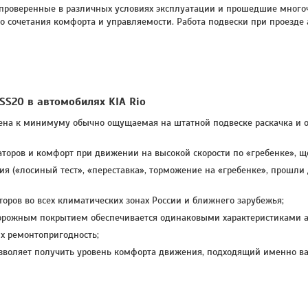
 проверенные в различных условиях эксплуатации и прошедшие многоч
го сочетания комфорта и управляемости. Работа подвески при проезд
S20 в автомобилях KIA Rio
ена к минимуму обычно ощущаемая на штатной подвеске раскачка и о
торов и комфорт при движении на высокой скорости по «гребенке», щ
ия («лосиный тест», «переставка», торможение на «гребенке», прошли
оров во всех климатических зонах России и ближнего зарубежья;
дорожным покрытием обеспечивается одинаковыми характеристиками а
их ремонтопригодность;
зволяет получить уровень комфорта движения, подходящий именно ва