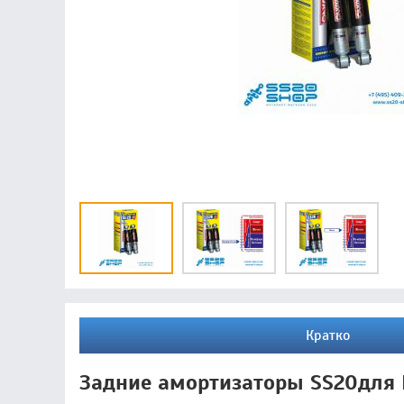
Кратко
Задние амортизаторы SS20для K