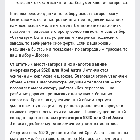
«асфальтовых» дисциплинах, без уменьшения клиренса.
В целом рекомендации по выбору амортизаторов могут
быть такими: если настройки штатной подвески казались
вам жестковатыми, и вы хотели бы несколько изменить
настройки подвески в сторону более мягкой, то ваш выбор —
«Стандарт». Если вас устраивали настройки подвески с
завода, то выбирайте «Комфорт». Если Ваша жизнь
насыщена быстрыми поездками по загородным трассам, то
ваш выбор «Шоссе».
От штатных амортизаторов и их аналогов
задние
амортизаторы SS20 для Opel Astra J
отличаются
усиленным корпусом и штоком. Благодаря этому увеличен
объем масла в амортизаторе, улучшен теплоотвод — что
позволяет амортизатору работать без перегрева — на
разбитых дорогах при высоких нагрузках и больших
скоростях. Кроме того, увеличенный объем корпуса
уменьшает пульсации внутреннего давления в корпусе и
снижает вероятность течи сальников. Также существенный
вклад в надежность
амортизаторов SS20 для Opel Astra
J
вносит двойное мультикромочное уплотнение штока.
Амортизаторы SS20 для автомобилей Opel Astra выполнены
масляными, без газового подпора. На дорогах среднего и