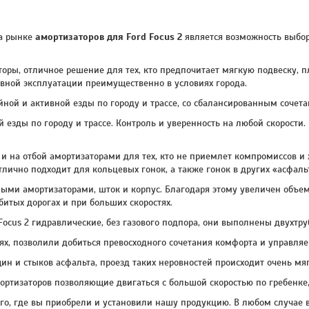
на рынке
амортизаторов для Ford Focus 2
является возможность выбора
оры, отличное решение для тех, кто предпочитает мягкую подвеску, 
вной эксплуатации преимущественно в условиях города.
ной и активной езды по городу и трассе, со сбалансированным сочета
 езды по городу и трассе. Контроль и уверенность на любой скорост
 и на отбой амортизаторами для тех, кто не приемлет компромиссов 
ично подходит для кольцевых гонок, а также гонок в других «асфал
ыми амортизаторами, шток и корпус. Благодаря этому увеличен объем
битых дорогах и при больших скоростях.
Focus 2 гидравлические, без газового подпора, они выполнены двухтр
х, позволили добиться превосходного сочетания комфорта и управляе
н и стыков асфальта, проезд таких неровностей происходит очень мягк
ортизаторов позволяющие двигаться с большой скоростью по гребенке
ого, где вы приобрели и установили нашу продукцию. В любом случае 