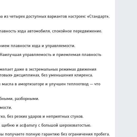
 из четырех доступных вариантов настроек: «Стандарт»,
плавность хода автомобиля, спокойное передвижение.
нием плавности хода и управляемости.
и. Наилучшая управляемость и приемлемая плавность
и желает даже в экстремальных режимах движения
ьтовых» дисциплинах, без уменьшения клиренса.
 масла в амортизаторе и улучшен теплоотвод — что
убными, разборными.
мости.
о, без резких ударов и неприятных стуков.
, щебню и асфальту с большой шероховатостью.
вы получаете полную гарантию без ограничения пробега.