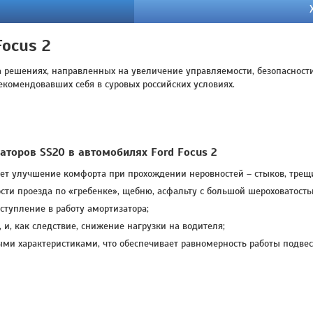
ocus 2
 на решениях, направленных на увеличение управляемости, безопасно
екомендовавших себя в суровых российских условиях.
торов SS20 в автомобилях Ford Focus 2
ет улучшение комфорта при прохождении неровностей – стыков, трещи
сти проезда по «гребенке», щебню, асфальту с большой шероховатость
ступление в работу амортизатора;
и, как следствие, снижение нагрузки на водителя;
и характеристиками, что обеспечивает равномерность работы подвески