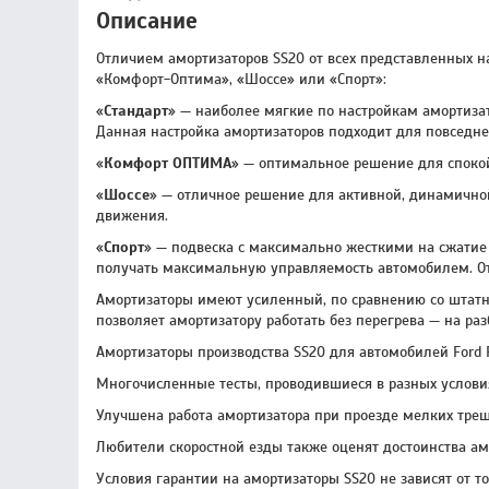
Описание
Отличием амортизаторов SS20 от всех представленных 
«Комфорт-Оптима», «Шоссе» или «Спорт»:
«
Стандарт
» — наиболее мягкие по настройкам амортизат
Данная настройка амортизаторов подходит для повседне
«
Комфорт ОПТИМА
» — оптимальное решение для спокой
«
Шоссе
» — отличное решение для активной, динамичной
движения.
«
Спорт
» — подвеска с максимально жесткими на сжатие
получать максимальную управляемость автомобилем. Отл
Амортизаторы имеют усиленный, по сравнению со штатн
позволяет амортизатору работать без перегрева — на раз
Амортизаторы производства SS20 для автомобилей Ford 
Многочисленные тесты, проводившиеся в разных условия
Улучшена работа амортизатора при проезде мелких трещи
Любители скоростной езды также оценят достоинства ам
Условия гарантии на амортизаторы SS20 не зависят от т