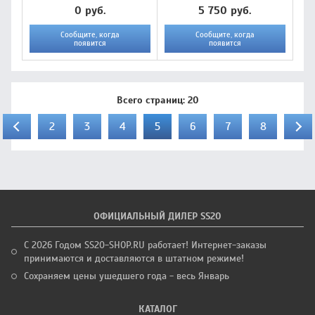
0 руб.
5 750 руб.
Сообщите, когда
Сообщите, когда
появится
появится
Всего страниц:
20
2
3
4
5
6
7
8
ОФИЦИАЛЬНЫЙ ДИЛЕР SS20
С 2026 Годом SS20-SHOP.RU работает! Интернет-заказы
принимаются и доставляются в штатном режиме!
Сохраняем цены ушедшего года - весь Январь
КАТАЛОГ